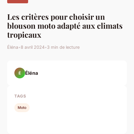
Les critères pour choisir un
blouson moto adapté aux climats
tropicaux
Éléna
•
8 avril 2024
•
3 min de lecture
Éléna
É
TAGS
Moto